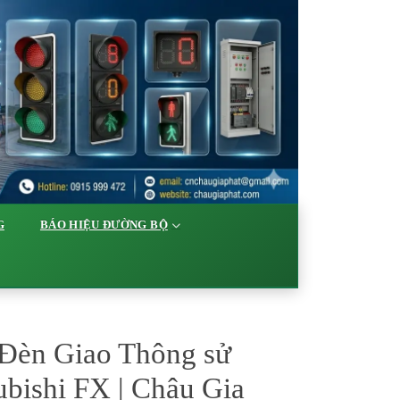
G
BÁO HIỆU ĐƯỜNG BỘ
 Đèn Giao Thông sử
bishi FX | Châu Gia