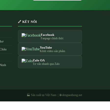
🔗 KẾT NỐI
Facebook
Fanpage chính thức
Thơ
YouTube
 Châu
Kênh video sản phẩm
Zalo OA
Tư vấn nhanh qua Zalo
 Ninh
🏭 Sản xuất tại Việt Nam | 🌐 dengiaothong.net