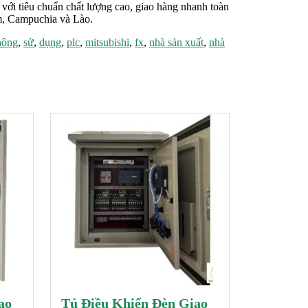
 với tiêu chuẩn chất lượng cao, giao hàng nhanh toàn
am, Campuchia và Lào.
hông
,
sử
,
dụng
,
plc
,
mitsubishi
,
fx
,
nhà sản xuất
,
nhà
ao
Tủ Điều Khiển Đèn Giao