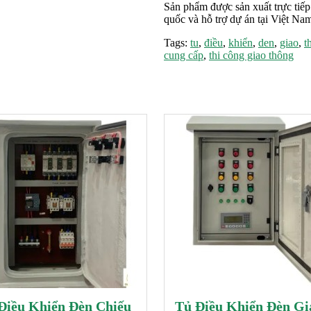
Sản phẩm được sản xuất trực tiếp
quốc và hỗ trợ dự án tại Việt N
Tags:
tu
,
điều
,
khiển
,
den
,
giao
,
t
cung cấp
,
thi công giao thông
Điều Khiển Đèn Chiếu
Tủ Điều Khiển Đèn Gi