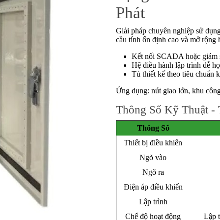
Phát
Giải pháp chuyên nghiệp sử dụn
cầu tính ổn định cao và mở rộng 
Kết nối SCADA hoặc giám s
Hệ điều hành lập trình dễ h
Tủ thiết kế theo tiêu chuẩn 
Ứng dụng: nút giao lớn, khu công 
Thông Số Kỹ Thuật - 
Thông Số
Thiết bị điều khiển
Ngõ vào
Ngõ ra
Điện áp điều khiển
Lập trình
Chế độ hoạt động
Lập t