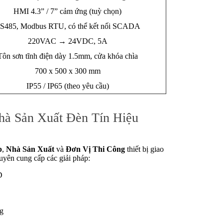
HMI 4.3” / 7” cảm ứng (tuỳ chọn)
S485, Modbus RTU, có thể kết nối SCADA
220VAC → 24VDC, 5A
Tôn sơn tĩnh điện dày 1.5mm, cửa khóa chìa
700 x 500 x 300 mm
IP55 / IP65 (theo yêu cầu)
à Sản Xuất Đèn Tín Hiệu
p
,
Nhà Sản Xuất
và
Đơn Vị Thi Công
thiết bị giao
uyên cung cấp các giải pháp:
D
ng