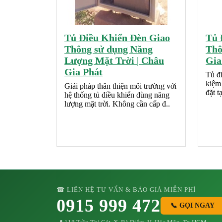
Tủ Điều Khiển Đèn Giao
Tủ 
Thông sử dụng Năng
Thô
Lượng Mặt Trời | Châu
Gia
Gia Phát
Tủ đi
kiệm 
Giải pháp thân thiện môi trường với
đặt t
hệ thống tủ điều khiển dùng năng
lượng mặt trời. Không cần cấp đ..
☎ LIÊN HỆ TƯ VẤN & BÁO GIÁ MIỄN PHÍ
0915 999 472
📞 GỌI NGAY