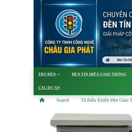
TRỤ ĐÈN
ĐÈN TÍN HIỆU GIAO THÔNG
CÁC DỰ ÁN
Search
Tủ Điều Khiển Đèn Giao T