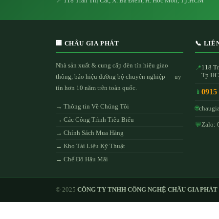
📍 118 Trần Thị Cát, X. Bà Điểm, H. Hóc Môn, Tp.HCM
🏢 CHÂU GIA PHÁT
📞 LIÊ
Nhà sản xuất & cung cấp đèn tín hiệu giao
118 Tr
📍
Tp.H
thông, báo hiệu đường bộ chuyên nghiệp — uy
tín hơn 10 năm trên toàn quốc.
0915
📱
→ Thông tin Về Chúng Tôi
🌐
chaugi
→ Các Công Trình Tiêu Biểu
💬
Zalo: 
→ Chính Sách Mua Hàng
→ Kho Tài Liệu Kỹ Thuật
→ Chế Độ Hậu Mãi
© 2025
CÔNG TY TNHH CÔNG NGHỆ CHÂU GIA PHÁT