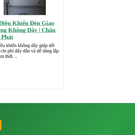
Điều Khiển Đèn Giao
ng Không Dây | Châu
 Phát
ều khiển không dây giúp tiết
chi phí dây dẫn và dễ dàng lắp
ạm thời. ..