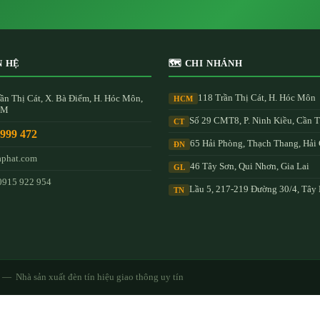
N HỆ
🗺️ CHI NHÁNH
118 Trần Thị Cát, H. Hóc Môn
ần Thị Cát, X. Bà Điểm, H. Hóc Môn,
HCM
CM
Số 29 CMT8, P. Ninh Kiều, Cần 
CT
 999 472
65 Hải Phòng, Thạch Thang, Hải
ĐN
aphat.com
46 Tây Sơn, Qui Nhơn, Gia Lai
GL
0915 922 954
Lầu 5, 217-219 Đường 30/4, Tây
TN
— Nhà sản xuất đèn tín hiệu giao thông uy tín