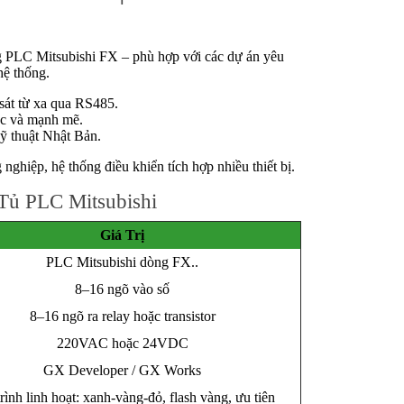
g PLC Mitsubishi FX – phù hợp với các dự án yêu
hệ thống.
át từ xa qua RS485.
ọc và mạnh mẽ.
kỹ thuật Nhật Bản.
nghiệp, hệ thống điều khiển tích hợp nhiều thiết bị.
Tủ PLC Mitsubishi
Giá Trị
PLC Mitsubishi dòng FX..
8–16 ngõ vào số
8–16 ngõ ra relay hoặc transistor
220VAC hoặc 24VDC
GX Developer / GX Works
rình linh hoạt: xanh-vàng-đỏ, flash vàng, ưu tiên