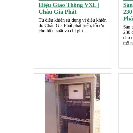
Hiệu Giao Thông VXL |
Sán
Châu Gia Phát
230
Phá
Tủ điều khiển sử dụng vi điều khiển
do Châu Gia Phát phát triển, tối ưu
Sản 
cho hiệu suất và chi phí. ..
230 
cho c
mô n