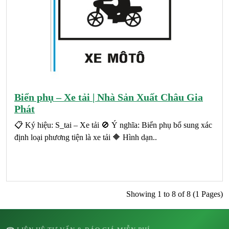
Biển phụ – Xe tải | Nhà Sản Xuất Châu Gia
Phát
📋 Ký hiệu: S_tai – Xe tải 🚫 Ý nghĩa: Biển phụ bổ sung xác
định loại phương tiện là xe tải 🔶 Hình dạn..
Showing 1 to 8 of 8 (1 Pages)