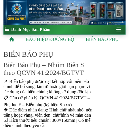
Danh Mục Sản Phẩm
BÁO HIỆU ĐƯỜNG BỘ
BIỂN BÁO PHỤ
BIỂN BÁO PHỤ
Biển Báo Phụ – Nhóm Biển S
theo QCVN 41:2024/BGTVT
📌 Biển báo phụ được đặt kết hợp với biển báo
chính để bổ sung, làm rõ hoặc giới hạn phạm vi
tác dụng của biển chính; không sử dụng độc lập.
📋 Căn cứ pháp lý: QCVN 41:2024/BGTVT –
Phụ lục F – Biển phụ (ký hiệu S.xxx)
🔶 Đặc điểm nhận dạng: Hình chữ nhật nhỏ, nền
trắng hoặc vàng, viền đen, chữ/hình vẽ màu đen
📐 Kích thước tiêu chuẩn: 300×150mm | Có thể
điều chỉnh theo yêu cầu