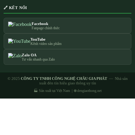
🔗 KẾT NỐI
Facebook
Fanpage chính thức
YouTube
Kênh video sản phẩm
Zalo OA
Tư vấn nhanh qua Zalo
© 2025
CÔNG TY TNHH CÔNG NGHỆ CHÂU GIA PHÁT
— Nhà sản
xuất đèn tín hiệu giao thông uy tín
🏭 Sản xuất tại Việt Nam | 🌐 dengiaothong.net