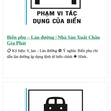
Biển phụ – Làn đường | Nhà Sản Xuất Châu
Gia Phát
📋 Ký hiệu: S_lan – Làn đường 🚫 Ý nghĩa: Biển phụ chỉ
dẫn làn đường áp dụng lệnh từ biển chính 🔶 Hình..