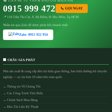
☎ LIÊN HỆ TƯ VẤN & BÁO GIÁ MIỄN PHÍ
0915 999 472
📞 GỌI NGAY
📍 118 Trần Thị Cát, X. Bà Điểm, H. Hóc Môn, Tp.HCM
Nhắn tin qua Zalo để được phản hồi nhanh nhất
Zalo: 0915 922 954
🏢 CHÂU GIA PHÁT
Nhà sản xuất & cung cấp đèn tín hiệu giao thông, báo hiệu đường bộ chuyên
nghiệp — uy tín hơn 10 năm trên toàn quốc.
→ Thông tin Về Chúng Tôi
→ Các Công Trình Tiêu Biểu
→ Chính Sách Mua Hàng
→ Kho Tài Liệu Kỹ Thuật