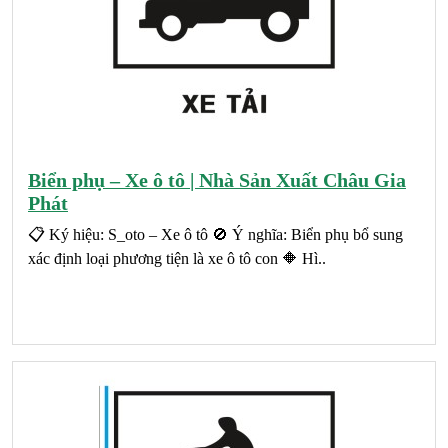
Biển phụ – Xe ô tô | Nhà Sản Xuất Châu Gia
Phát
📋 Ký hiệu: S_oto – Xe ô tô 🚫 Ý nghĩa: Biển phụ bổ sung
xác định loại phương tiện là xe ô tô con 🔶 Hì..