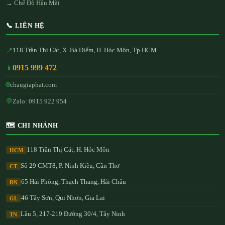
→ Chế Độ Hậu Mãi
📞 LIÊN HỆ
118 Trần Thị Cát, X. Bà Điểm, H. Hóc Môn, Tp.HCM
📍
0915 999 472
📱
🌐
chaugiaphat.com
💬
Zalo: 0915 922 954
🗺️ CHI NHÁNH
118 Trần Thị Cát, H. Hóc Môn
HCM
Số 29 CMT8, P. Ninh Kiều, Cần Thơ
CT
65 Hải Phòng, Thạch Thang, Hải Châu
ĐN
46 Tây Sơn, Qui Nhơn, Gia Lai
GL
Lầu 5, 217-219 Đường 30/4, Tây Ninh
TN