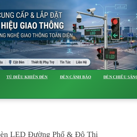
TỦ ĐIỀU KHIỂN ĐÈN
ĐÈN CẢNH BÁO
ĐÈN CHIẾU SÁN
Đèn LED Đường Phố & Đô Thị