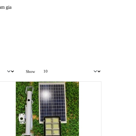
am gia
Show