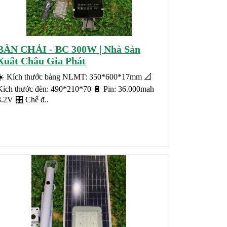
BÀN CHẢI - BC 300W | Nhà Sản
Xuất Châu Gia Phát
☀️ Kích thước bảng NLMT: 350*600*17mm 📐
Kích thước đèn: 490*210*70 🔋 Pin: 36.000mah
3.2V 🎛️ Chế đ..