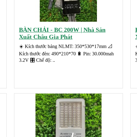
BÀN CHẢI - BC 200W | Nhà Sản
Xuất Châu Gia Phát
☀️ Kích thước bảng NLMT: 350*530*17mm 📐
Kích thước đèn: 490*210*70 🔋 Pin: 30.000mah
3.2V 🎛️ Chế độ: ..