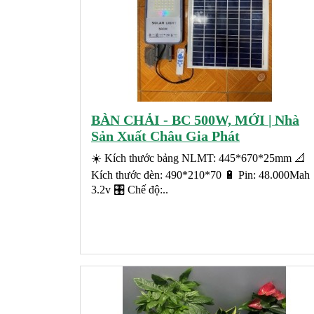
BÀN CHẢI - BC 500W, MỚI | Nhà
Sản Xuất Châu Gia Phát
☀️ Kích thước bảng NLMT: 445*670*25mm 📐
Kích thước đèn: 490*210*70 🔋 Pin: 48.000Mah
3.2v 🎛️ Chế độ:..