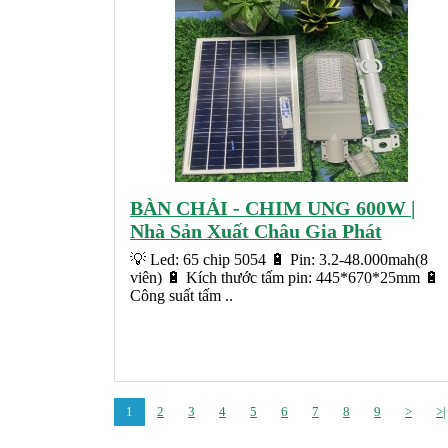
BÀN CHẢI - CHIM UNG 600W |
Nhà Sản Xuất Châu Gia Phát
💡 Led: 65 chip 5054 🔋 Pin: 3.2-48.000mah(8
viên) 🔋 Kích thước tấm pin: 445*670*25mm 🔋
Công suất tấm ..
1
2
3
4
5
6
7
8
9
>
>|