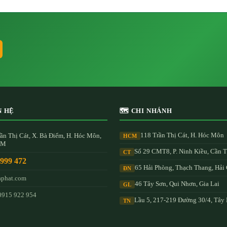
N HỆ
🗺️ CHI NHÁNH
118 Trần Thị Cát, H. Hóc Môn
ần Thị Cát, X. Bà Điểm, H. Hóc Môn,
HCM
CM
Số 29 CMT8, P. Ninh Kiều, Cần 
CT
 999 472
65 Hải Phòng, Thạch Thang, Hải
ĐN
aphat.com
46 Tây Sơn, Qui Nhơn, Gia Lai
GL
0915 922 954
Lầu 5, 217-219 Đường 30/4, Tây
TN