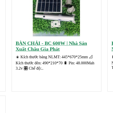
BÀN CHẢI - BC 600W | Nhà Sản
Xuất Châu Gia Phát
☀️ Kích thước bảng NLMT: 445*670*25mm 📐
Kích thước đèn: 490*210*70 🔋 Pin: 48.000Mah
3.2v 🎛️ Chế độ:..