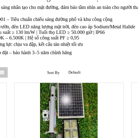
h sáng nhân tạo cho mặt đường, đảm bảo tầm nhìn an toàn cho người th
1 – Tiêu chuẩn chiếu sáng đường phố và khu công cộng
ườn, đèn LED năng lượng mặt trời, đèn cao áp Sodium/Metal Halide
 suất ≥ 130 lm/W | Tuổi thọ LED ≥ 50.000 giờ | IP66
0K – 6.500K | Hệ số công suất PF ≥ 0,95
 lực chịu va đập, kết cấu tản nhiệt tối ưu
p đặt – bảo hành 3–5 năm chính hãng
Sort By