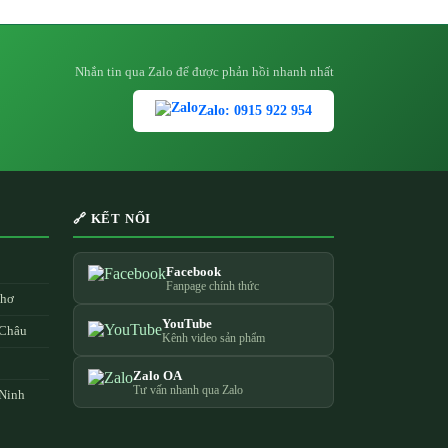
Nhắn tin qua Zalo để được phản hồi nhanh nhất
Zalo: 0915 922 954
🔗 KẾT NỐI
Facebook
Fanpage chính thức
Thơ
YouTube
 Châu
Kênh video sản phẩm
Zalo OA
Tư vấn nhanh qua Zalo
 Ninh