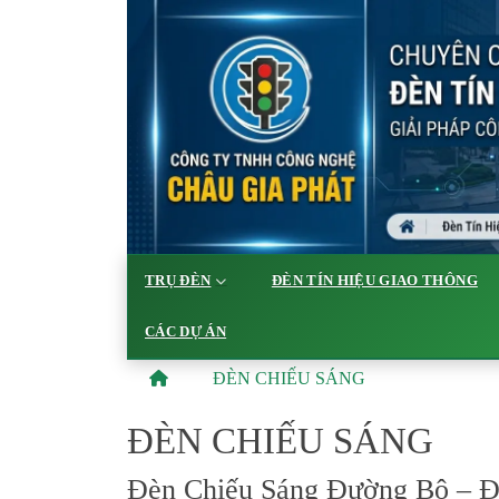
TRỤ ĐÈN
ĐÈN TÍN HIỆU GIAO THÔNG
CÁC DỰ ÁN
ĐÈN CHIẾU SÁNG
ĐÈN CHIẾU SÁNG
Đèn Chiếu Sáng Đường Bộ – 