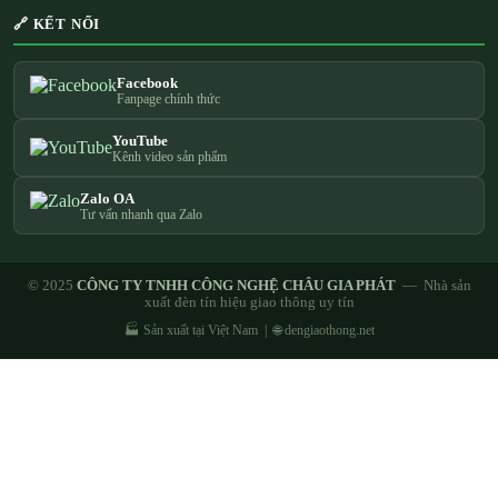
🔗 KẾT NỐI
Facebook
Fanpage chính thức
YouTube
Kênh video sản phẩm
Zalo OA
Tư vấn nhanh qua Zalo
© 2025
CÔNG TY TNHH CÔNG NGHỆ CHÂU GIA PHÁT
— Nhà sản
xuất đèn tín hiệu giao thông uy tín
🏭 Sản xuất tại Việt Nam | 🌐 dengiaothong.net