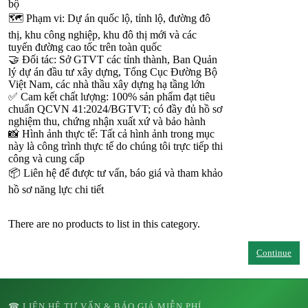
bộ
🗺️ Phạm vi: Dự án quốc lộ, tỉnh lộ, đường đô
thị, khu công nghiệp, khu đô thị mới và các
tuyến đường cao tốc trên toàn quốc
🤝 Đối tác: Sở GTVT các tỉnh thành, Ban Quản
lý dự án đầu tư xây dựng, Tổng Cục Đường Bộ
Việt Nam, các nhà thầu xây dựng hạ tầng lớn
✅ Cam kết chất lượng: 100% sản phẩm đạt tiêu
chuẩn QCVN 41:2024/BGTVT; có đầy đủ hồ sơ
nghiệm thu, chứng nhận xuất xứ và bảo hành
📸 Hình ảnh thực tế: Tất cả hình ảnh trong mục
này là công trình thực tế do chúng tôi trực tiếp thi
công và cung cấp
📦 Liên hệ để được tư vấn, báo giá và tham khảo
hồ sơ năng lực chi tiết
There are no products to list in this category.
Continue
☎ LIÊN HỆ TƯ VẤN & BÁO GIÁ MIỄN PHÍ