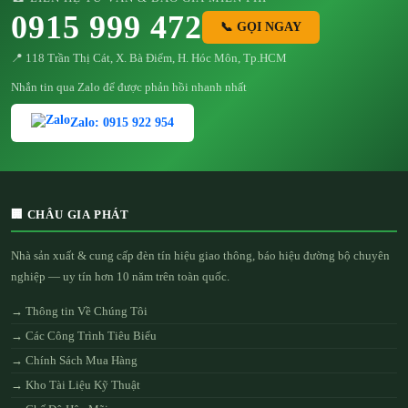
0915 999 472
📞 GỌI NGAY
📍 118 Trần Thị Cát, X. Bà Điểm, H. Hóc Môn, Tp.HCM
Nhắn tin qua Zalo để được phản hồi nhanh nhất
Zalo: 0915 922 954
🏢 CHÂU GIA PHÁT
Nhà sản xuất & cung cấp đèn tín hiệu giao thông, báo hiệu đường bộ chuyên
nghiệp — uy tín hơn 10 năm trên toàn quốc.
→ Thông tin Về Chúng Tôi
→ Các Công Trình Tiêu Biểu
→ Chính Sách Mua Hàng
→ Kho Tài Liệu Kỹ Thuật