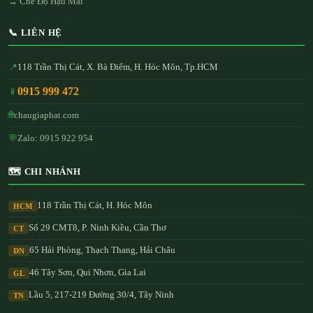
→ Chế Độ Hậu Mãi
📞 LIÊN HỆ
118 Trần Thị Cát, X. Bà Điểm, H. Hóc Môn, Tp.HCM
📍
0915 999 472
📱
🌐
chaugiaphat.com
💬
Zalo: 0915 922 954
🗺️ CHI NHÁNH
118 Trần Thị Cát, H. Hóc Môn
HCM
Số 29 CMT8, P. Ninh Kiều, Cần Thơ
CT
65 Hải Phòng, Thạch Thang, Hải Châu
ĐN
46 Tây Sơn, Qui Nhơn, Gia Lai
GL
Lầu 5, 217-219 Đường 30/4, Tây Ninh
TN