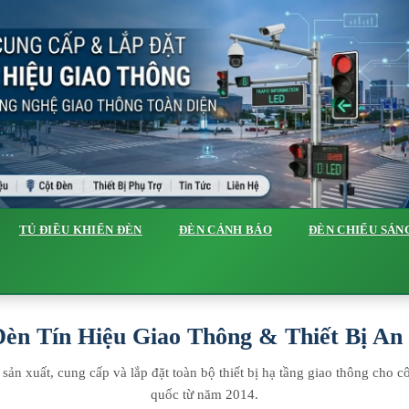
TỦ ĐIỀU KHIỂN ĐÈN
ĐÈN CẢNH BÁO
ĐÈN CHIẾU SÁN
èn Tín Hiệu Giao Thông & Thiết Bị A
ản xuất, cung cấp và lắp đặt toàn bộ thiết bị hạ tầng giao thông cho cô
quốc từ năm 2014.