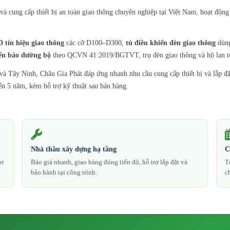
cung cấp thiết bị an toàn giao thông chuyên nghiệp tại Việt Nam, hoạt động 
 tín hiệu giao thông
các cỡ D100–D300,
tủ điều khiển đèn giao thông
dùng
ển báo đường bộ
theo QCVN 41:2019/BGTVT, trụ đèn giao thông và hộ lan t
 Tây Ninh, Châu Gia Phát đáp ứng nhanh nhu cầu cung cấp thiết bị và lắp đặt 
n 5 năm, kèm hỗ trợ kỹ thuật sau bán hàng.
Nhà thầu xây dựng hạ tầng
C
sơ
Báo giá nhanh, giao hàng đúng tiến độ, hỗ trợ lắp đặt và
T
bảo hành tại công trình.
c