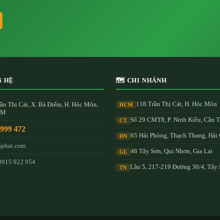
N HỆ
🗺️ CHI NHÁNH
118 Trần Thị Cát, H. Hóc Môn
ần Thị Cát, X. Bà Điểm, H. Hóc Môn,
HCM
CM
Số 29 CMT8, P. Ninh Kiều, Cần 
CT
 999 472
65 Hải Phòng, Thạch Thang, Hải
ĐN
aphat.com
46 Tây Sơn, Qui Nhơn, Gia Lai
GL
0915 922 954
Lầu 5, 217-219 Đường 30/4, Tây
TN