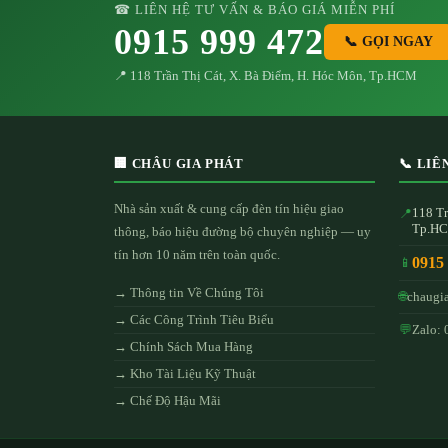
☎ LIÊN HỆ TƯ VẤN & BÁO GIÁ MIỄN PHÍ
0915 999 472
📞 GỌI NGAY
📍 118 Trần Thị Cát, X. Bà Điểm, H. Hóc Môn, Tp.HCM
🏢 CHÂU GIA PHÁT
📞 LIÊ
Nhà sản xuất & cung cấp đèn tín hiệu giao
118 Tr
📍
Tp.H
thông, báo hiệu đường bộ chuyên nghiệp — uy
tín hơn 10 năm trên toàn quốc.
0915
📱
→ Thông tin Về Chúng Tôi
🌐
chaugi
→ Các Công Trình Tiêu Biểu
💬
Zalo: 
→ Chính Sách Mua Hàng
→ Kho Tài Liệu Kỹ Thuật
→ Chế Độ Hậu Mãi