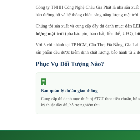
Công ty TNHH Công Nghệ Châu Gia Phát là nhà sản xuất và 
báo đường bộ và hệ thống chiếu sáng năng lượng mặt trời.
Chúng tôi sản xuất và cung cấp đầy đủ danh mục:
đèn LED
lượng mặt trời
(pha báo pin, bàn chải, liền thể, UFO),
bi
Với 5 chi nhánh tại TP.HCM, Cần Thơ, Đà Nẵng, Gia Lai và
sản phẩm đều được kiểm định chất lượng, bảo hành từ 2 đế
Phục Vụ Đối Tượng Nào?
Ban quản lý dự án giao thông
Cung cấp đủ danh mục thiết bị ATGT theo tiêu chuẩn, hồ 
kỹ thuật đầy đủ, hỗ trợ nghiệm thu.