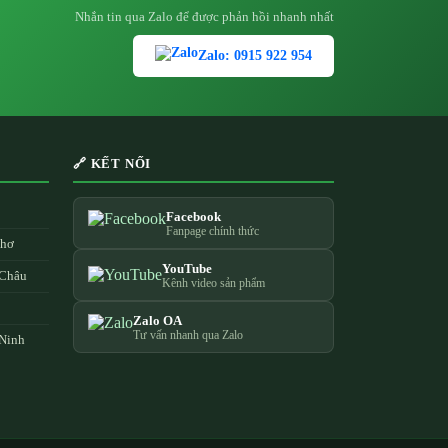
Nhắn tin qua Zalo để được phản hồi nhanh nhất
Zalo: 0915 922 954
🔗 KẾT NỐI
Facebook
Fanpage chính thức
Thơ
YouTube
 Châu
Kênh video sản phẩm
Zalo OA
Tư vấn nhanh qua Zalo
 Ninh