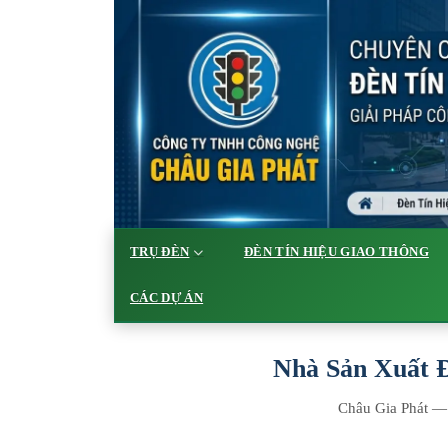
TRỤ ĐÈN
ĐÈN TÍN HIỆU GIAO THÔNG
CÁC DỰ ÁN
Nhà Sản Xuất Đ
Châu Gia Phát — s