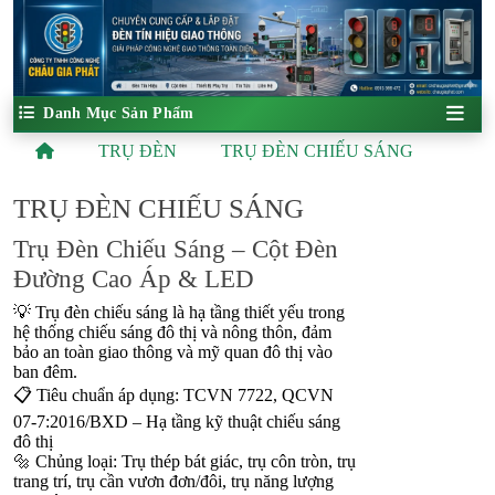
Danh Mục Sản Phẩm
TRỤ ĐÈN
TRỤ ĐÈN CHIẾU SÁNG
TRỤ ĐÈN CHIẾU SÁNG
Trụ Đèn Chiếu Sáng – Cột Đèn
Đường Cao Áp & LED
💡 Trụ đèn chiếu sáng là hạ tầng thiết yếu trong
hệ thống chiếu sáng đô thị và nông thôn, đảm
bảo an toàn giao thông và mỹ quan đô thị vào
ban đêm.
📋 Tiêu chuẩn áp dụng: TCVN 7722, QCVN
07-7:2016/BXD – Hạ tầng kỹ thuật chiếu sáng
đô thị
🔩 Chủng loại: Trụ thép bát giác, trụ côn tròn, trụ
trang trí, trụ cần vươn đơn/đôi, trụ năng lượng