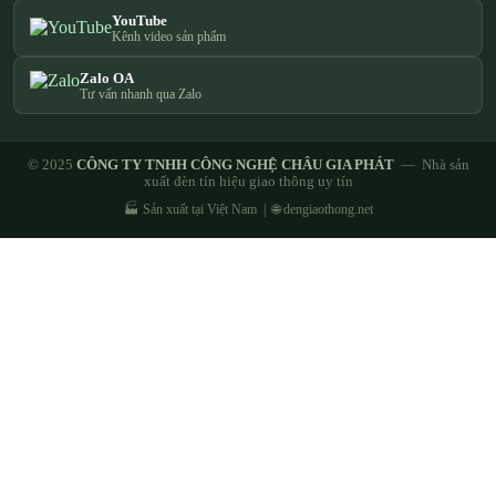
YouTube
Kênh video sản phẩm
Zalo OA
Tư vấn nhanh qua Zalo
© 2025
CÔNG TY TNHH CÔNG NGHỆ CHÂU GIA PHÁT
— Nhà sản
xuất đèn tín hiệu giao thông uy tín
🏭 Sản xuất tại Việt Nam | 🌐 dengiaothong.net