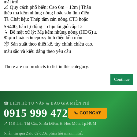
mặt trời
📐 Quy cách phổ biến: Cao 6m – 12m | Thân
thép mạ kẽm nhúng nóng hoặc sơn tĩnh điện
🏗️ Chất liệu: Thép tấm cán nóng CT3 hoặc
SS400, hàn tự động – chịu tải gió cấp 12
💡 Bề mặt xử lý: Mạ kẽm nhúng nóng (HDG) ≥
85µm hoặc sơn epoxy tĩnh điện bền màu
📦 Sản xuất theo thiết kế, tùy chỉnh chiều cao,
màu sắc và kiểu dáng theo yêu cầu
There are no products to list in this category.
Continue
☎ LIÊN HỆ TƯ VẤN & BÁO GIÁ MIỄN PHÍ
0915 999 472
📞 GỌI NGAY
📍 118 Trần Thị Cát, X. Bà Điểm, H. Hóc Môn, Tp.HCM
Nhắn tin qua Zalo để được phản hồi nhanh nhất