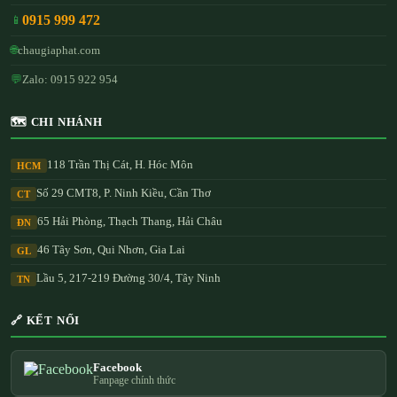
0915 999 472
📱
🌐
chaugiaphat.com
💬
Zalo: 0915 922 954
🗺️ CHI NHÁNH
118 Trần Thị Cát, H. Hóc Môn
HCM
Số 29 CMT8, P. Ninh Kiều, Cần Thơ
CT
65 Hải Phòng, Thạch Thang, Hải Châu
ĐN
46 Tây Sơn, Qui Nhơn, Gia Lai
GL
Lầu 5, 217-219 Đường 30/4, Tây Ninh
TN
🔗 KẾT NỐI
Facebook
Fanpage chính thức