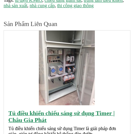
Tags:
tủ điện RS485
,
chiếu sáng giám sát
,
trung tâm điều khiển
,
nhà sản xuất
,
nhà cung cấp
,
thi công giao thông
Sản Phẩm Liên Quan
Tủ điều khiển chiếu sáng sử dụng Timer |
Châu Gia Phát
Tủ điều khiển chiếu sáng sử dụng Timer là giải pháp đơn
giản, giúp tự động bật/tắt hệ thống đèn đườn..