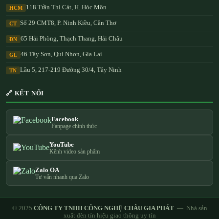
118 Trần Thị Cát, H. Hóc Môn
HCM
Số 29 CMT8, P. Ninh Kiều, Cần Thơ
CT
65 Hải Phòng, Thạch Thang, Hải Châu
ĐN
46 Tây Sơn, Qui Nhơn, Gia Lai
GL
Lầu 5, 217-219 Đường 30/4, Tây Ninh
TN
🔗 KẾT NỐI
Facebook
Fanpage chính thức
YouTube
Kênh video sản phẩm
Zalo OA
Tư vấn nhanh qua Zalo
© 2025
CÔNG TY TNHH CÔNG NGHỆ CHÂU GIA PHÁT
— Nhà sản
xuất đèn tín hiệu giao thông uy tín