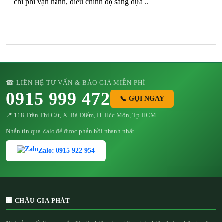
chi phí vận hành, điều chỉnh độ sáng dựa ..
☎ LIÊN HỆ TƯ VẤN & BÁO GIÁ MIỄN PHÍ
0915 999 472
📞 GỌI NGAY
📍 118 Trần Thị Cát, X. Bà Điểm, H. Hóc Môn, Tp.HCM
Nhắn tin qua Zalo để được phản hồi nhanh nhất
Zalo: 0915 922 954
🏢 CHÂU GIA PHÁT