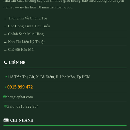
Nhà sản xuất & cung cấp đèn tín hiệu giao thông, báo hiệu đường bộ chuyên
nghiệp — uy tín hơn 10 năm trên toàn quốc.
→ Thông tin Về Chúng Tôi
→ Các Công Trình Tiêu Biểu
→ Chính Sách Mua Hàng
→ Kho Tài Liệu Kỹ Thuật
→ Chế Độ Hậu Mãi
📞 LIÊN HỆ
118 Trần Thị Cát, X. Bà Điểm, H. Hóc Môn, Tp.HCM
📍
0915 999 472
📱
🌐
chaugiaphat.com
💬
Zalo: 0915 922 954
🗺️ CHI NHÁNH