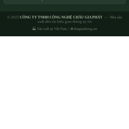
© 2025
CÔNG TY TNHH CÔNG NGHỆ CHÂU GIA PHÁT
— Nhà sản
xuất đèn tín hiệu giao thông uy tín
🏭 Sản xuất tại Việt Nam | 🌐 dengiaothong.net