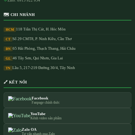
💬
Zalo: 0915 922 954
🗺️ CHI NHÁNH
118 Trần Thị Cát, H. Hóc Môn
HCM
Số 29 CMT8, P. Ninh Kiều, Cần Thơ
CT
65 Hải Phòng, Thạch Thang, Hải Châu
ĐN
46 Tây Sơn, Qui Nhơn, Gia Lai
GL
Lầu 5, 217-219 Đường 30/4, Tây Ninh
TN
🔗 KẾT NỐI
Facebook
Fanpage chính thức
YouTube
Kênh video sản phẩm
Zalo OA
Tư vấn nhanh qua Zalo