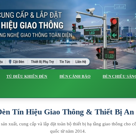
TỦ ĐIỀU KHIỂN ĐÈN
ĐÈN CẢNH BÁO
ĐÈN CHIẾU SÁN
èn Tín Hiệu Giao Thông & Thiết Bị A
ản xuất, cung cấp và lắp đặt toàn bộ thiết bị hạ tầng giao thông cho cô
quốc từ năm 2014.