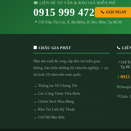
☎ LIÊN HỆ TƯ VẤN & BÁO GIÁ MIỄN PHÍ
0915 999 472
📞 GỌI NGAY
📍 118 Trần Thị Cát, X. Bà Điểm, H. Hóc Môn, Tp.HCM
🏢 CHÂU GIA PHÁT
📞 LIÊ
Nhà sản xuất & cung cấp đèn tín hiệu giao
118 Tr
📍
Tp.H
thông, báo hiệu đường bộ chuyên nghiệp — uy
tín hơn 10 năm trên toàn quốc.
0915
📱
→ Thông tin Về Chúng Tôi
🌐
chaugi
→ Các Công Trình Tiêu Biểu
💬
Zalo: 
→ Chính Sách Mua Hàng
→ Kho Tài Liệu Kỹ Thuật
→ Chế Độ Hậu Mãi