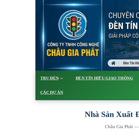
TRỤ ĐÈN
ĐÈN TÍN HIỆU GIAO THÔNG
CÁC DỰ ÁN
Nhà Sản Xuất Đ
Châu Gia Phát — s