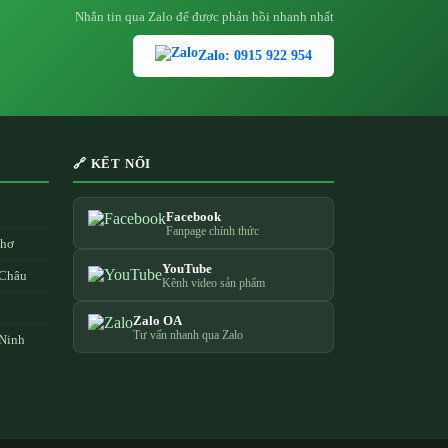
Nhắn tin qua Zalo để được phản hồi nhanh nhất
Zalo: 0915 922 954
🔗 KẾT NỐI
Facebook
Fanpage chính thức
Thơ
YouTube
 Châu
Kênh video sản phẩm
Zalo OA
Tư vấn nhanh qua Zalo
 Ninh