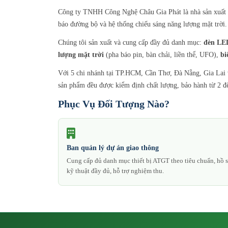
Công ty TNHH Công Nghệ Châu Gia Phát là nhà sản xuất và 
báo đường bộ và hệ thống chiếu sáng năng lượng mặt trời.
Chúng tôi sản xuất và cung cấp đầy đủ danh mục:
đèn LED
lượng mặt trời
(pha báo pin, bàn chải, liền thể, UFO),
bi
Với 5 chi nhánh tại TP.HCM, Cần Thơ, Đà Nẵng, Gia Lai và
sản phẩm đều được kiểm định chất lượng, bảo hành từ 2 đế
Phục Vụ Đối Tượng Nào?
Ban quản lý dự án giao thông
Cung cấp đủ danh mục thiết bị ATGT theo tiêu chuẩn, hồ 
kỹ thuật đầy đủ, hỗ trợ nghiệm thu.