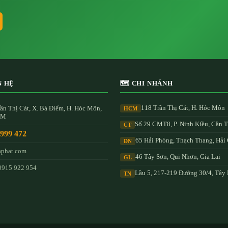
N HỆ
🗺️ CHI NHÁNH
118 Trần Thị Cát, H. Hóc Môn
ần Thị Cát, X. Bà Điểm, H. Hóc Môn,
HCM
CM
Số 29 CMT8, P. Ninh Kiều, Cần 
CT
 999 472
65 Hải Phòng, Thạch Thang, Hải
ĐN
aphat.com
46 Tây Sơn, Qui Nhơn, Gia Lai
GL
0915 922 954
Lầu 5, 217-219 Đường 30/4, Tây
TN