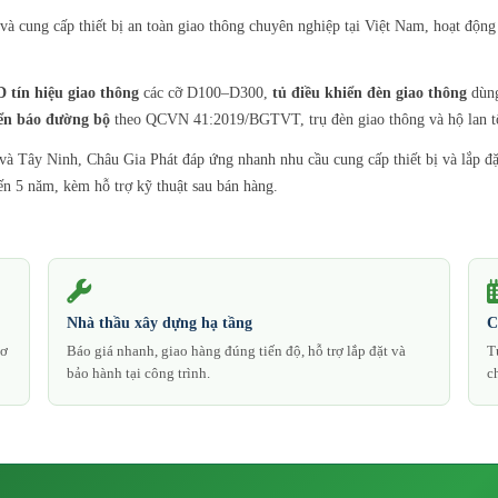
cung cấp thiết bị an toàn giao thông chuyên nghiệp tại Việt Nam, hoạt động 
 tín hiệu giao thông
các cỡ D100–D300,
tủ điều khiển đèn giao thông
dùng
ển báo đường bộ
theo QCVN 41:2019/BGTVT, trụ đèn giao thông và hộ lan t
 Tây Ninh, Châu Gia Phát đáp ứng nhanh nhu cầu cung cấp thiết bị và lắp đặt 
n 5 năm, kèm hỗ trợ kỹ thuật sau bán hàng.
Nhà thầu xây dựng hạ tầng
C
sơ
Báo giá nhanh, giao hàng đúng tiến độ, hỗ trợ lắp đặt và
T
bảo hành tại công trình.
c